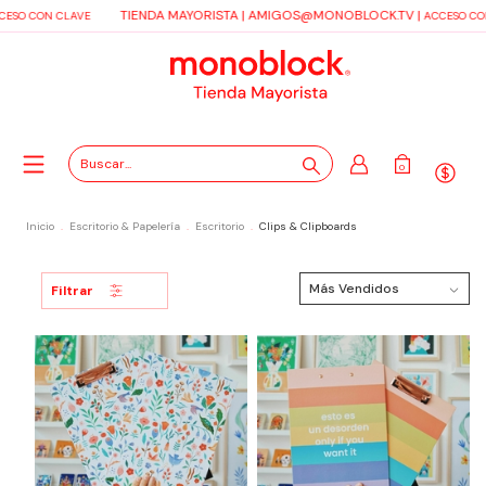
TIENDA MAYORISTA |
AMIGOS@MONOBLOCK.TV
|
CESO CON CLAVE
ACCESO CO
0
Inicio
.
Escritorio & Papelería
.
Escritorio
.
Clips & Clipboards
Filtrar