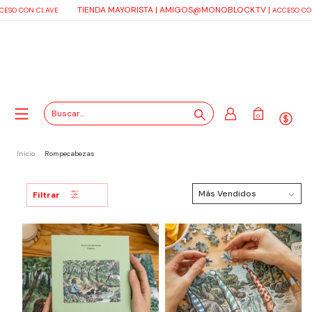
TIENDA MAYORISTA |
AMIGOS@MONOBLOCK.TV
|
O CON CLAVE
ACCESO CON 
0
Inicio
.
Rompecabezas
Filtrar