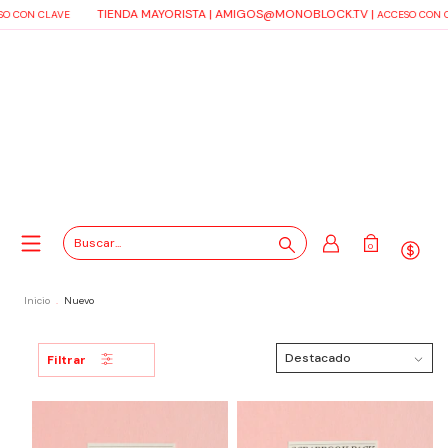
TIENDA MAYORISTA |
AMIGOS@MONOBLOCK.TV
|
ON CLAVE
ACCESO CON CLAV
0
Inicio
.
Nuevo
Filtrar