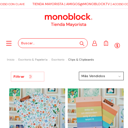
TIENDA MAYORISTA |
AMIGOS@MONOBLOCK.TV
|
CESO CON CLAVE
ACCESO CO
0
Inicio
.
Escritorio & Papelería
.
Escritorio
.
Clips & Clipboards
Filtrar