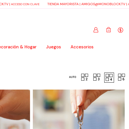
.TV
|
TIENDA MAYORISTA |
AMIGOS@MONOBLOCK.TV
|
ACCESO CON CLAVE
AC
0
coración & Hogar
Juegos
Accesorios