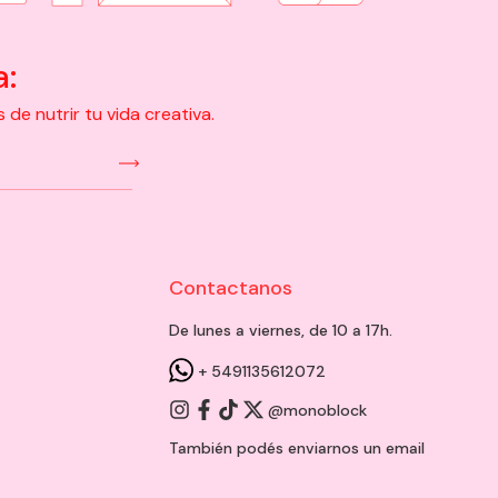
a:
e nutrir tu vida creativa.
Contactanos
De lunes a viernes, de 10 a 17h.
+ 5491135612072
@monoblock
También podés enviarnos un
email