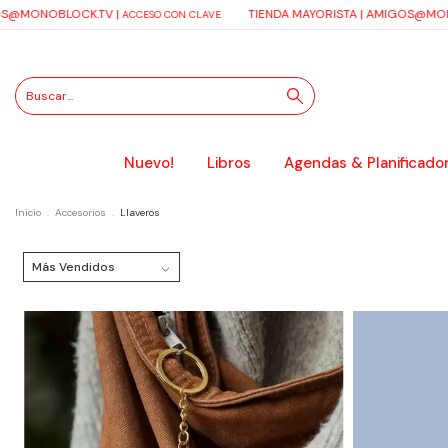
@MONOBLOCK.TV
|
TIENDA MAYORISTA |
AMIGOS@MONO
ACCESO CON CLAVE
Nuevo!
Libros
Agendas & Planificado
Inicio
.
Accesorios
.
Llaveros