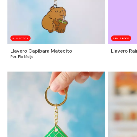
SIN STOCK
SIN STOCK
Llavero Capibara Matecito
Llavero Ra
Por: Flo Meije