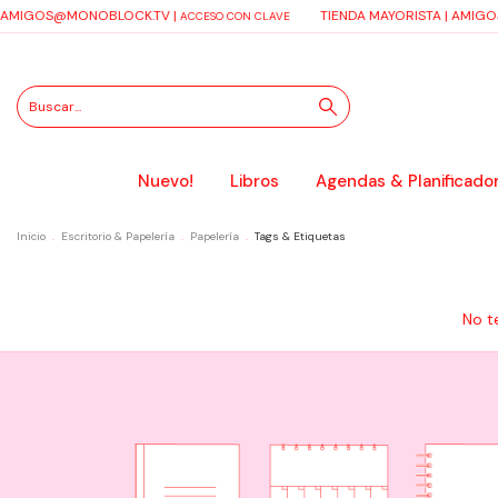
AMIGOS@MONOBLOCK.TV
|
TIENDA MAYORISTA |
AMIGO
ACCESO CON CLAVE
Nuevo!
Libros
Agendas & Planificado
Inicio
.
Escritorio & Papelería
.
Papelería
.
Tags & Etiquetas
No t