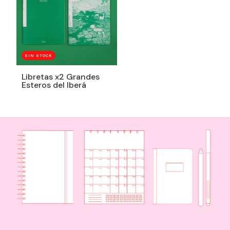
SIN STOCK
Libretas x2 Grandes
Esteros del Iberá