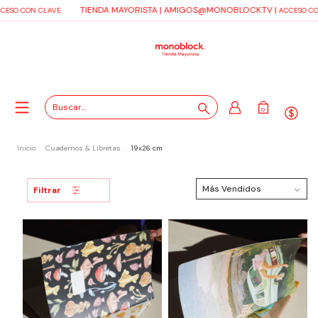
TIENDA MAYORISTA |
AMIGOS@MONOBLOCK.TV
|
ESO CON CLAVE
ACCESO CON
0
Inicio
.
Cuadernos & Libretas
.
19x26 cm
Filtrar