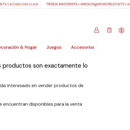
.TV
|
TIENDA MAYORISTA |
AMIGOS@MONOBLOCK.TV
|
ACCESO CON CLAVE
AC
0
coración & Hogar
Juegos
Accesorios
ros productos son exactamente lo
stás interesado en vender productos de
e encuentran disponibles para la venta