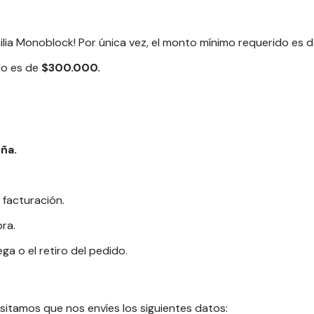
milia Monoblock! Por única vez, el monto mínimo requerido es 
do es de
$300.000.
eña.
 facturación.
ra.
a o el retiro del pedido.
esitamos que nos envíes los siguientes datos: