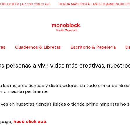
BLOCK.TV
|
TIENDA MAYORISTA |
AMIGOS@MONOBLOCK
ACCESO CON CLAVE
res
Cuadernos & Libretas
Escritorio & Papelería
De
las personas a vivir vidas más creativas, nuest
las mejores tiendas y distribuidores en todo el mundo. Si e
información pertinente.
s en nuestras tiendas físicas o tienda online minorista no s
 pago,
hacé click acá
.