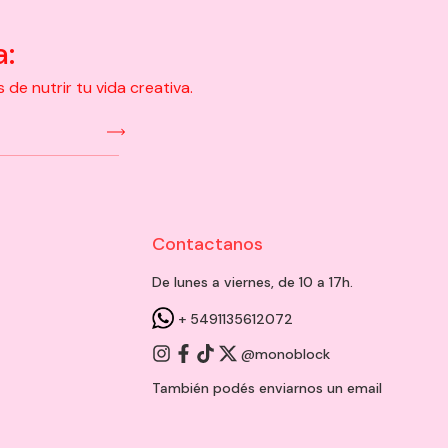
a:
e nutrir tu vida creativa.
Contactanos
De lunes a viernes, de 10 a 17h.
+ 5491135612072
@monoblock
También podés enviarnos un
email