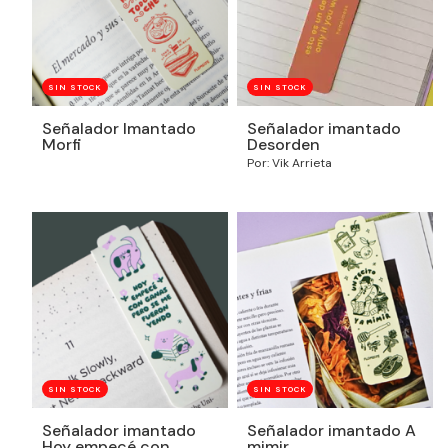
SIN STOCK
SIN STOCK
Señalador Imantado
Señalador imantado
Morfi
Desorden
Por: Vik Arrieta
SIN STOCK
SIN STOCK
Señalador imantado
Señalador imantado A
Hoy empecé con
mimir