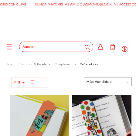
TIENDA MAYORISTA |
AMIGOS@MONOBLOCK.TV
|
SO CON CLAVE
ACCESO CON 
0
Inicio
.
Escritorio & Papelería
.
Complementos
.
Señaladores
Filtrar