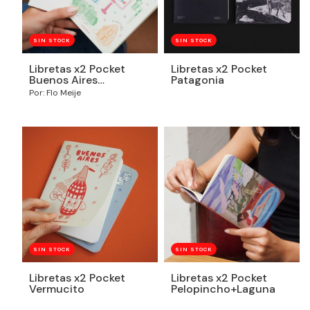
SIN STOCK
SIN STOCK
Libretas x2 Pocket
Libretas x2 Pocket
Buenos Aires
Patagonia
Arquitectura
Por: Flo Meije
SIN STOCK
SIN STOCK
Libretas x2 Pocket
Libretas x2 Pocket
Vermucito
Pelopincho+Laguna