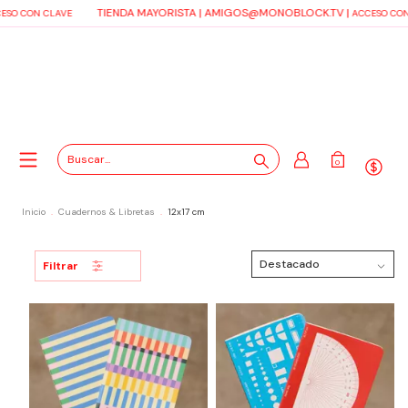
TIENDA MAYORISTA |
AMIGOS@MONOBLOCK.TV
|
 CON CLAVE
ACCESO CON C
0
Inicio
.
Cuadernos & Libretas
.
12x17 cm
Filtrar