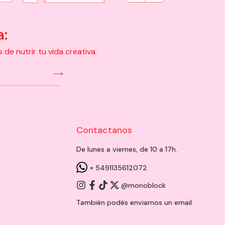
a:
e nutrir tu vida creativa.
Contactanos
De lunes a viernes, de 10 a 17h.
+ 5491135612072
@monoblock
También podés enviarnos un
email