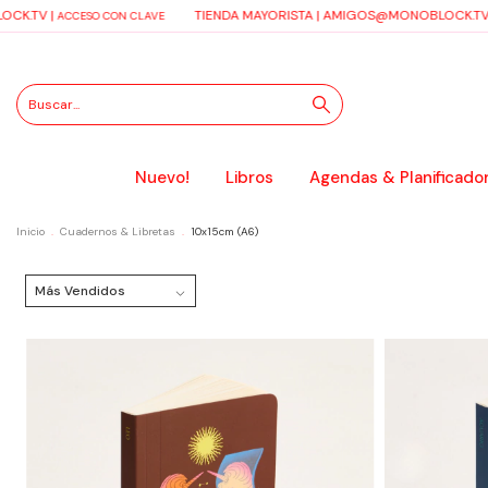
CK.TV
|
TIENDA MAYORISTA |
AMIGOS@MONOBLOCK.TV
ACCESO CON CLAVE
Nuevo!
Libros
Agendas & Planificado
Inicio
.
Cuadernos & Libretas
.
10x15cm (A6)