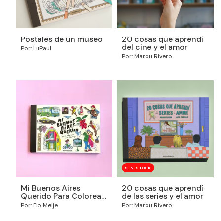
Postales de un museo
20 cosas que aprendí
del cine y el amor
Por: LuPaul
Por: Marou Rivero
SIN STOCK
Mi Buenos Aires
20 cosas que aprendí
Querido Para Colorear
de las series y el amor
por Flo Meije
Por: Flo Meije
Por: Marou Rivero