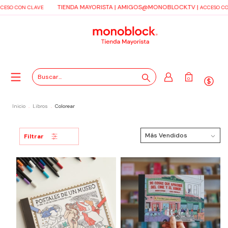
TIENDA MAYORISTA |
AMIGOS@MONOBLOCK.TV
|
CESO CON CLAVE
ACCESO CO
0
Inicio
.
Libros
.
Colorear
Filtrar