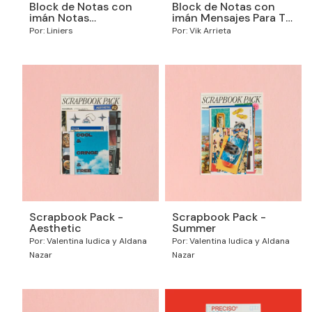
Block de Notas con
Block de Notas con
imán Notas
imán Mensajes Para Tu
Macanudas
Yo del Futuro
Por: Liniers
Por: Vik Arrieta
Scrapbook Pack -
Scrapbook Pack -
Aesthetic
Summer
Por: Valentina Iudica y Aldana
Por: Valentina Iudica y Aldana
Nazar
Nazar