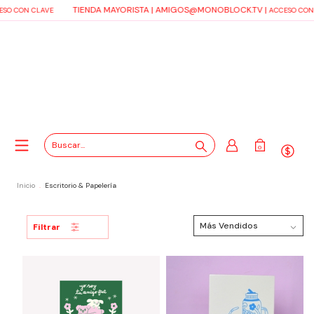
TIENDA MAYORISTA |
AMIGOS@MONOBLOCK.TV
|
 CON CLAVE
ACCESO CON CL
0
Inicio
.
Escritorio & Papelería
Filtrar