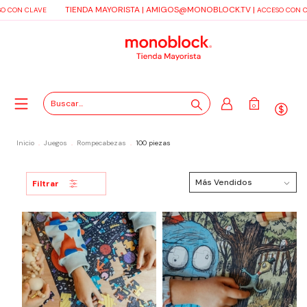
TIENDA MAYORISTA |
AMIGOS@MONOBLOCK.TV
|
O CON CLAVE
ACCESO CON C
0
Inicio
.
Juegos
.
Rompecabezas
.
100 piezas
Filtrar