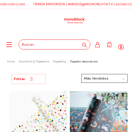
TIENDA MAYORISTA |
AMIGOS@MONOBLOCK.TV
|
ESO CON CLAVE
ACCESO CON
0
Inicio
.
Escritorio & Papelería
.
Papelería
.
Papeles decorativos
Filtrar