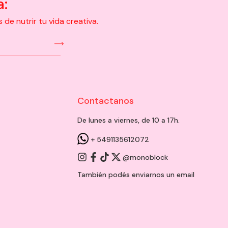
a:
e nutrir tu vida creativa.
Contactanos
De lunes a viernes, de 10 a 17h.
+ 5491135612072
@monoblock
También podés enviarnos un
email