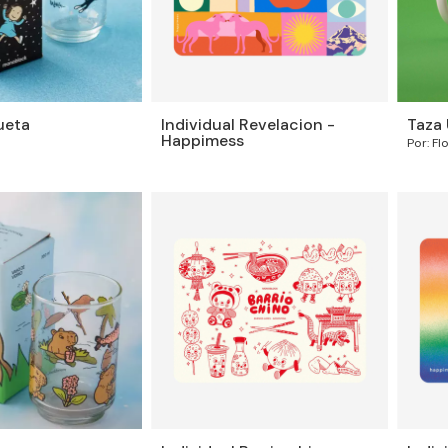
ueta
Individual Revelacion -
Taza 
Happimess
Por: Fl