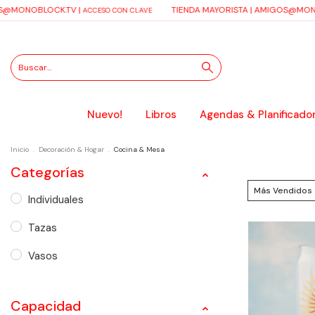
MONOBLOCK.TV
|
TIENDA MAYORISTA |
AMIGOS@MONOB
ACCESO CON CLAVE
Nuevo!
Libros
Agendas & Planificado
Inicio
.
Decoración & Hogar
.
Cocina & Mesa
Categorías
Individuales
Tazas
Vasos
Capacidad