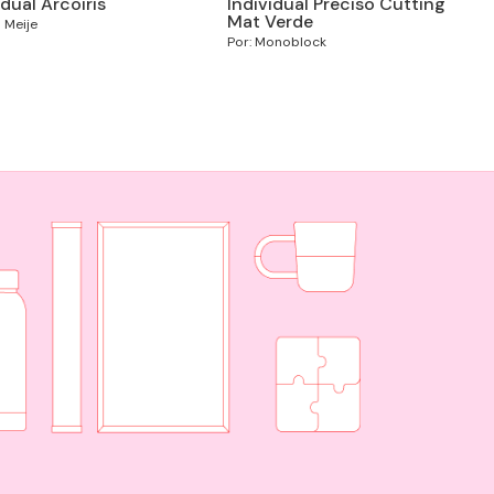
idual Arcoiris
Individual Preciso Cutting
Mat Verde
o Meije
Por: Monoblock