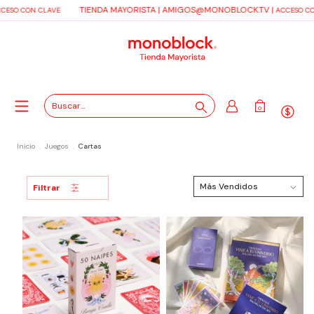
TIENDA MAYORISTA |
AMIGOS@MONOBLOCK.TV
|
CESO CON CLAVE
ACCESO CO
0
Inicio
.
Juegos
.
Cartas
Filtrar