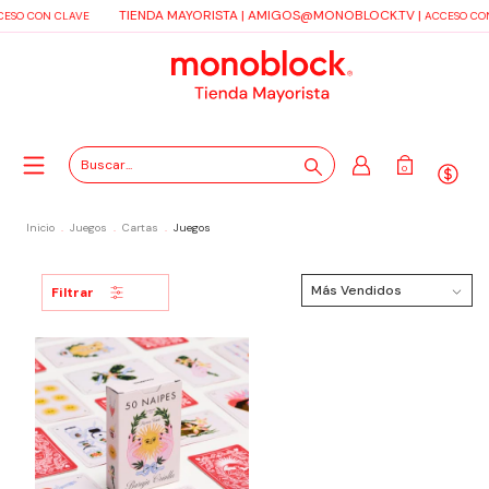
TIENDA MAYORISTA |
AMIGOS@MONOBLOCK.TV
|
ESO CON CLAVE
ACCESO CO
0
Inicio
.
Juegos
.
Cartas
.
Juegos
Filtrar