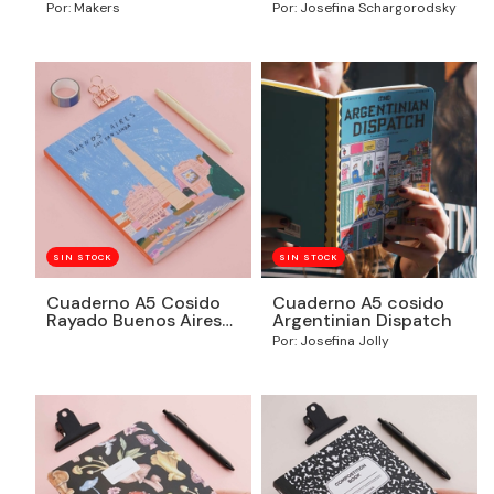
Por: Makers
Por: Josefina Schargorodsky
SIN STOCK
SIN STOCK
Cuaderno A5 Cosido
Cuaderno A5 cosido
Rayado Buenos Aires
Argentinian Dispatch
sos tan linda
Por: Josefina Jolly