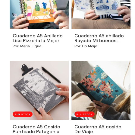
Cuaderno A5 Anillado
Cuaderno A5 anillado
Liso Pizzería la Mejor
Rayado Mi buenos
aires querido
Por: Maria Luque
Por: Flo Meije
SIN STOCK
SIN STOCK
Cuaderno A5 Cosido
Cuaderno A5 cosido
Punteado Patagonia
De Viaje