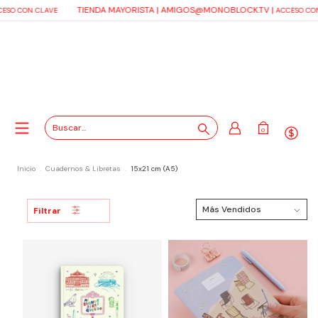
TIENDA MAYORISTA |
AMIGOS@MONOBLOCK.TV
|
O CON CLAVE
ACCESO CON C
0
Inicio
.
Cuadernos & Libretas
.
15x21 cm (A5)
Filtrar